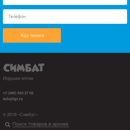
Жду звонка
Игрушки оптом
+7 (495) 933 27 02
info@igr.ru
© 2018 «Симбат»