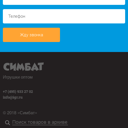
Жду звонка
Игрушки оптом
+7 (495) 933 27 02
info@igr.ru
© 2018 «Симбат»