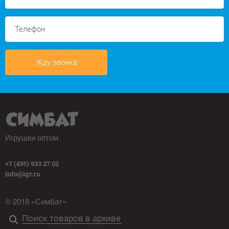
Жду звонка
Игрушки оптом
+7 (495) 933 27 02
info@igr.ru
© 2018 «Симбат»