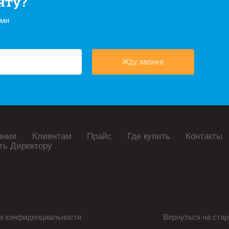
нту?
ами
Жду звонка
ании
Клиентам
Прайс
Где купить
Контакты
ть Директору
а конфиденциальности
Вернуться на стар