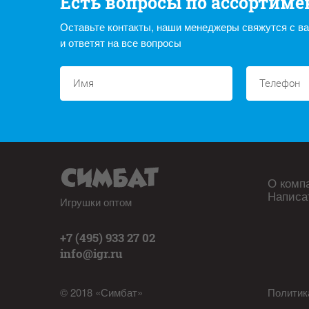
Есть вопросы по ассортиме
Оставьте контакты, наши менеджеры свяжутся с в
и ответят на все вопросы
О комп
Написа
Игрушки оптом
+7 (495) 933 27 02
info@igr.ru
© 2018 «Симбат»
Политик