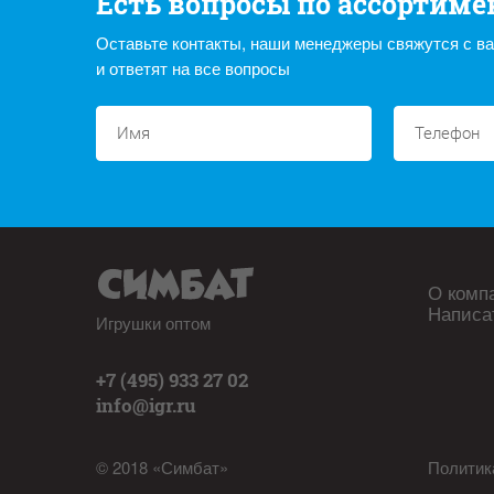
Есть вопросы по ассортиме
Оставьте контакты, наши менеджеры свяжутся с в
и ответят на все вопросы
О комп
Написа
Игрушки оптом
+7 (495) 933 27 02
info@igr.ru
© 2018 «Симбат»
Политик