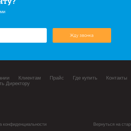
нту?
ами
Жду звонка
ании
Клиентам
Прайс
Где купить
Контакты
ть Директору
а конфиденциальности
Вернуться на стар