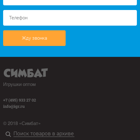
Жду звонка
Игрушки оптом
+7 (495) 933 27 02
info@igr.ru
© 2018 «Симбат»