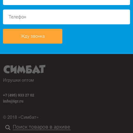
Жду звонка
Игрушки оптом
+7 (495) 933 27 02
info@igr.ru
© 2018 «Симбат»