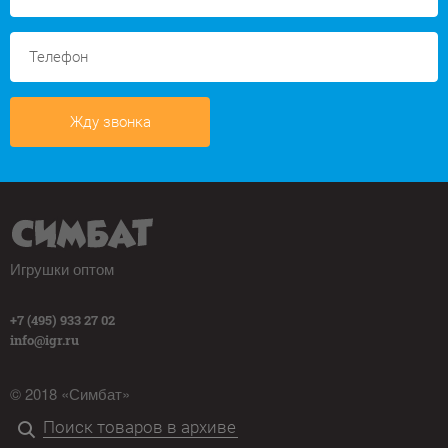
Жду звонка
Игрушки оптом
+7 (495) 933 27 02
info@igr.ru
© 2018 «Симбат»