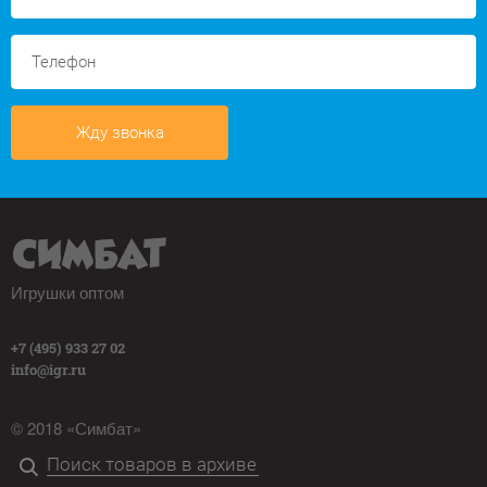
Жду звонка
Игрушки оптом
+7 (495) 933 27 02
info@igr.ru
© 2018 «Симбат»