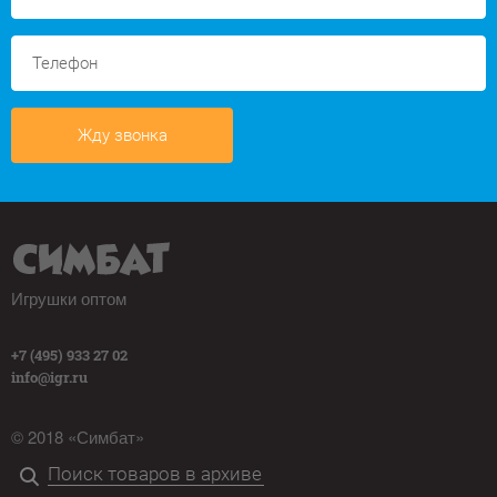
Жду звонка
Игрушки оптом
+7 (495) 933 27 02
info@igr.ru
© 2018 «Симбат»