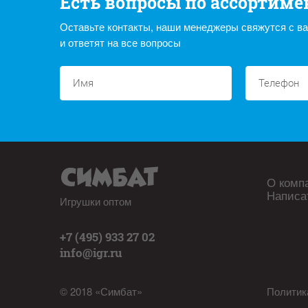
Есть вопросы по ассортиме
Оставьте контакты, наши менеджеры свяжутся с в
и ответят на все вопросы
О комп
Написа
Игрушки оптом
+7 (495) 933 27 02
info@igr.ru
© 2018 «Симбат»
Политик