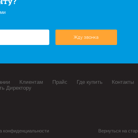
нту?
ами
Жду звонка
ании
Клиентам
Прайс
Где купить
Контакты
ть Директору
а конфиденциальности
Вернуться на стар