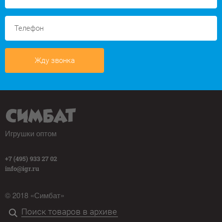
Жду звонка
Игрушки оптом
+7 (495) 933 27 02
info@igr.ru
© 2018 «Симбат»