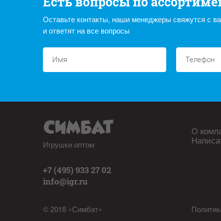
Есть вопросы по ассортиме
Оставьте контакты, наши менеджеры свяжутся с в
и ответят на все вопросы
О комп
Написа
Игрушки оптом
+7 (495) 933 27 02
info@igr.ru
© 2018 «Симбат»
Политик