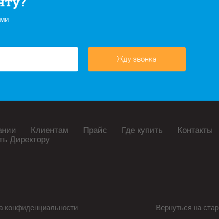
нту?
ами
Жду звонка
ании
Клиентам
Прайс
Где купить
Контакты
ть Директору
а конфиденциальности
Вернуться на стар