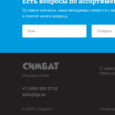
Есть вопросы по ассортиме
Оставьте контакты, наши менеджеры свяжутся с в
и ответят на все вопросы
О комп
Написа
Игрушки оптом
+7 (495) 933 27 02
info@igr.ru
© 2018 «Симбат»
Политик