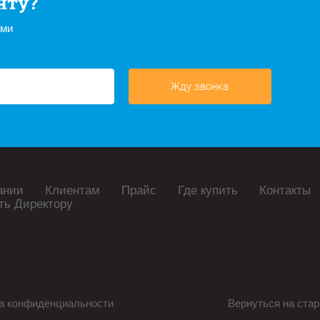
нту?
ами
Жду звонка
ании
Клиентам
Прайс
Где купить
Контакты
ть Директору
а конфиденциальности
Вернуться на стар