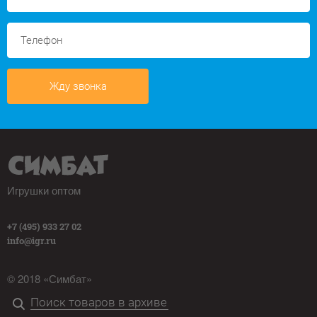
Жду звонка
Игрушки оптом
+7 (495) 933 27 02
info@igr.ru
© 2018 «Симбат»