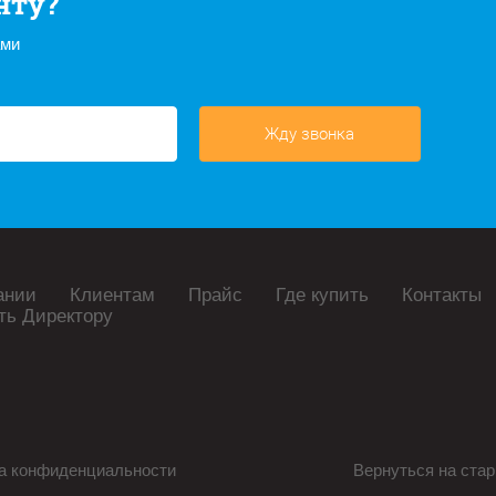
нту?
ами
Жду звонка
ании
Клиентам
Прайс
Где купить
Контакты
ть Директору
а конфиденциальности
Вернуться на стар