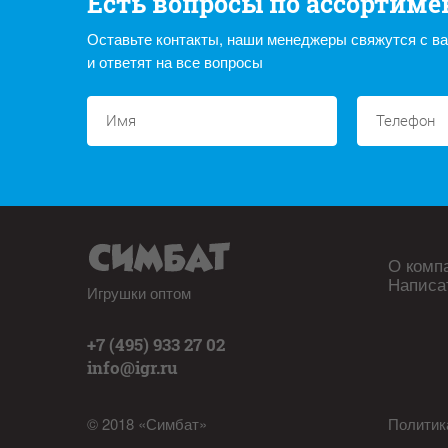
Есть вопросы по ассортиме
Оставьте контакты, наши менеджеры свяжутся с в
и ответят на все вопросы
О комп
Написа
Игрушки оптом
+7 (495) 933 27 02
info@igr.ru
© 2018 «Симбат»
Политик