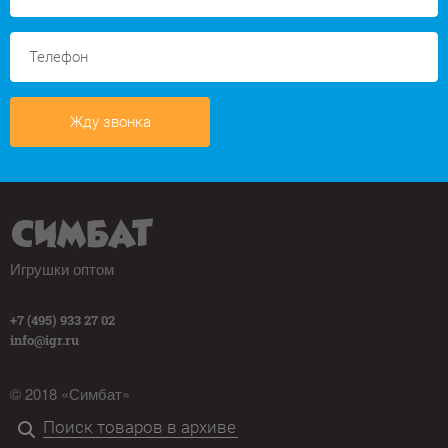
Жду звонка
Игрушки оптом
+7 (495) 933 27 02
info@igr.ru
© 2018 «Симбат»