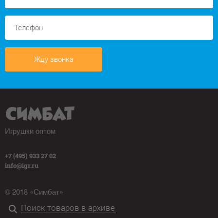
Жду звонка
Игрушки оптом
+7 (495) 933 27 02
info@igr.ru
© 2018 «Симбат»