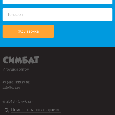
Жду звонка
Игрушки оптом
+7 (495) 933 27 02
info@igr.ru
© 2018 «Симбат»