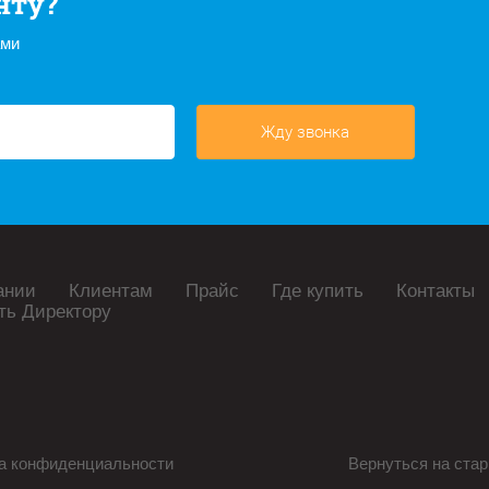
нту?
ами
Жду звонка
ании
Клиентам
Прайс
Где купить
Контакты
ть Директору
а конфиденциальности
Вернуться на стар