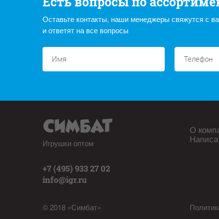
Есть вопросы по ассортиме
Оставьте контакты, наши менеджеры свяжутся с в
и ответят на все вопросы
О комп
Написа
Игрушки оптом
+7 (495) 933 27 02
info@igr.ru
© 2018 «Симбат»
Политик