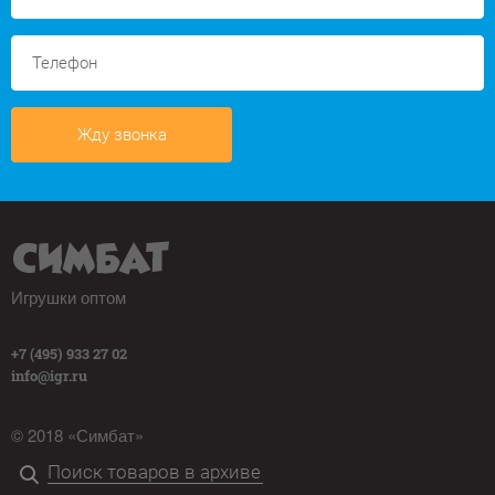
Жду звонка
Игрушки оптом
+7 (495) 933 27 02
info@igr.ru
© 2018 «Симбат»