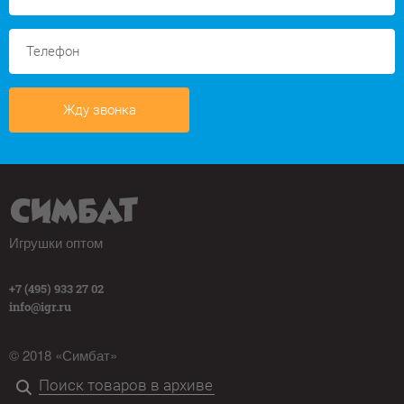
Жду звонка
Игрушки оптом
+7 (495) 933 27 02
info@igr.ru
© 2018 «Симбат»