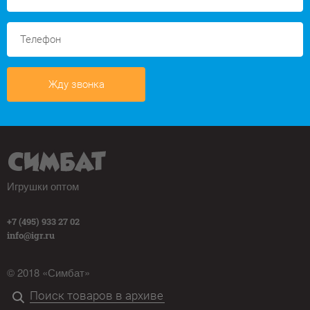
Жду звонка
Игрушки оптом
+7 (495) 933 27 02
info@igr.ru
© 2018 «Симбат»