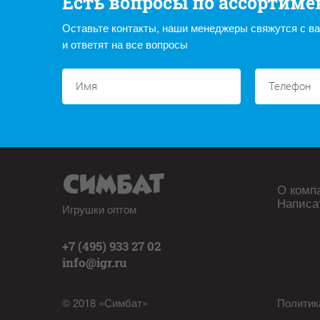
Есть вопросы по ассортиме
Оставьте контакты, наши менеджеры свяжутся с в
и ответят на все вопросы
О комп
Написа
Игрушки оптом
+7 (495) 933 27 02
info@igr.ru
© 2018 «Симбат»
Политик