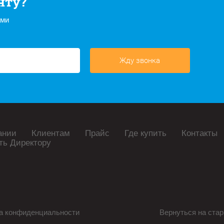
нту?
ами
Жду звонка
ании
Клиентам
Прайс
Где купить
Контакты
ть Директору
а конфиденциальности
Вернуться на стар