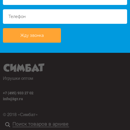
Жду звонка
Игрушки оптом
+7 (495) 933 27 02
info@igr.ru
© 2018 «Симбат»