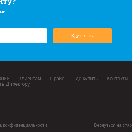
нту?
ами
Жду звонка
ании
Клиентам
Прайс
Где купить
Контакты
ть Директору
а конфиденциальности
Вернуться на стар