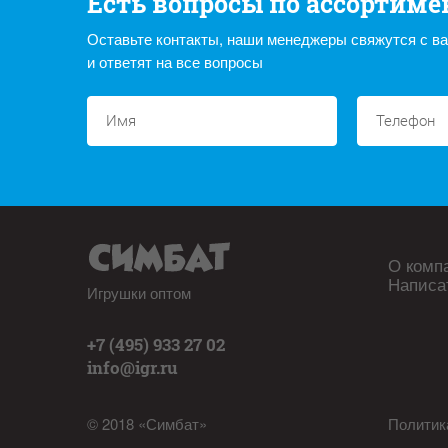
Есть вопросы по ассортиме
Оставьте контакты, наши менеджеры свяжутся с в
и ответят на все вопросы
О комп
Написа
Игрушки оптом
+7 (495) 933 27 02
info@igr.ru
© 2018 «Симбат»
Политик