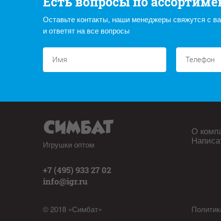
Есть вопросы по ассортиме
Оставьте контакты, наши менеджеры свяжутся с в
и ответят на все вопросы
О комп
Написа
Игрушки оптом
+7 (495) 933 27 02
info@igr.ru
© 2018 «Симбат»
Политик