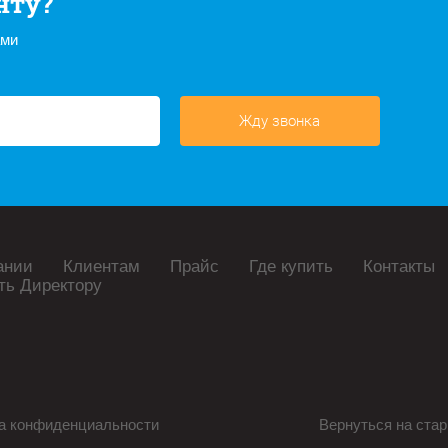
нту?
ами
Жду звонка
ании
Клиентам
Прайс
Где купить
Контакты
ть Директору
а конфиденциальности
Вернуться на стар