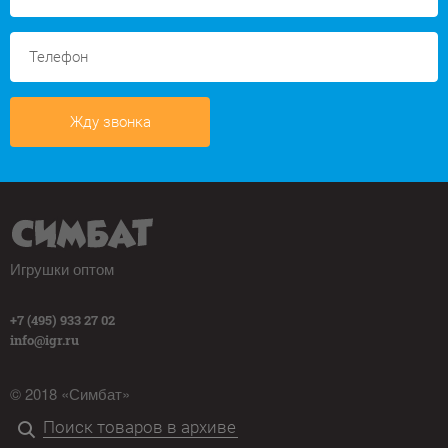
Жду звонка
Игрушки оптом
+7 (495) 933 27 02
info@igr.ru
© 2018 «Симбат»