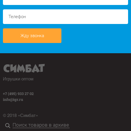
Жду звонка
Игрушки оптом
+7 (495) 933 27 02
info@igr.ru
© 2018 «Симбат»