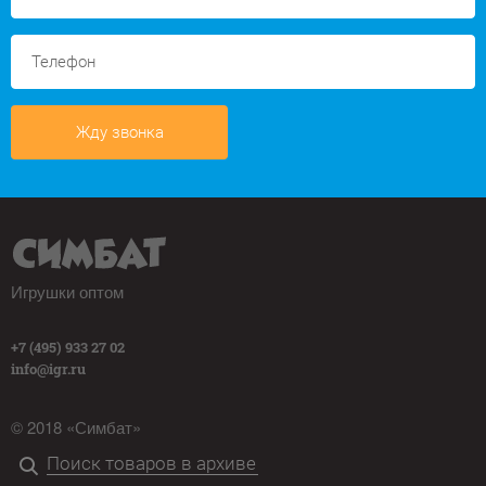
Жду звонка
Игрушки оптом
+7 (495) 933 27 02
info@igr.ru
© 2018 «Симбат»