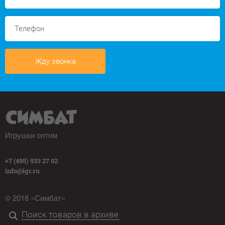
Жду звонка
Игрушки оптом
+7 (495) 933 27 02
info@igr.ru
© 2018 «Симбат»