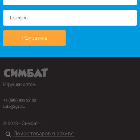
Жду звонка
Игрушки оптом
+7 (495) 933 27 02
info@igr.ru
© 2018 «Симбат»