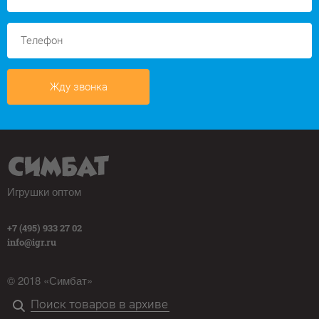
Жду звонка
Игрушки оптом
+7 (495) 933 27 02
info@igr.ru
© 2018 «Симбат»