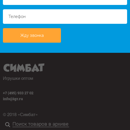
Жду звонка
Игрушки оптом
+7 (495) 933 27 02
info@igr.ru
© 2018 «Симбат»