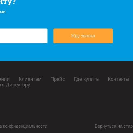
нту?
ами
Жду звонка
ании
Клиентам
Прайс
Где купить
Контакты
ть Директору
а конфиденциальности
Вернуться на стар