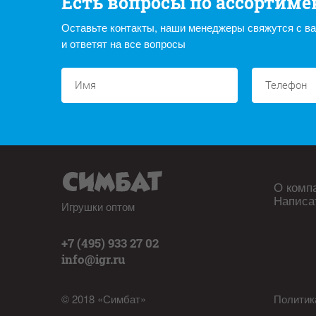
Есть вопросы по ассортиме
Оставьте контакты, наши менеджеры свяжутся с в
и ответят на все вопросы
О комп
Написа
Игрушки оптом
+7 (495) 933 27 02
info@igr.ru
© 2018 «Симбат»
Политик