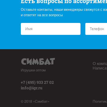
Есть вопросы по ассортиме
Оставьте контакты, наши менеджеры свяжутся с в
и ответят на все вопросы
О комп
Написа
Игрушки оптом
+7 (495) 933 27 02
info@igr.ru
© 2018 «Симбат»
Политик