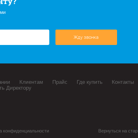
нту?
ами
Жду звонка
ании
Клиентам
Прайс
Где купить
Контакты
ть Директору
а конфиденциальности
Вернуться на стар