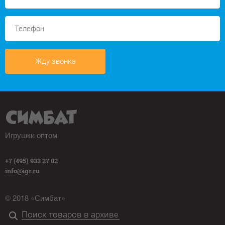
Жду звонка
Игрушки оптом
+7 (495) 933 27 02
info@igr.ru
© 2018 «Симбат»