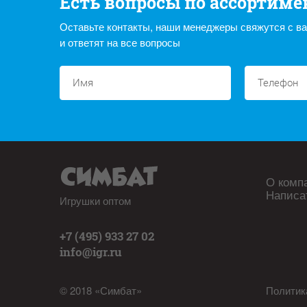
Есть вопросы по ассортиме
Оставьте контакты, наши менеджеры свяжутся с в
и ответят на все вопросы
О комп
Написа
Игрушки оптом
+7 (495) 933 27 02
info@igr.ru
© 2018 «Симбат»
Политик