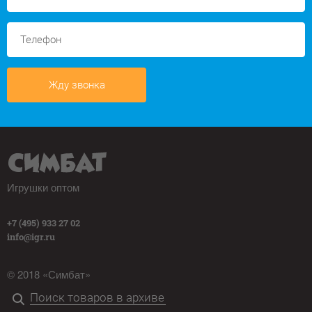
Жду звонка
Игрушки оптом
+7 (495) 933 27 02
info@igr.ru
© 2018 «Симбат»