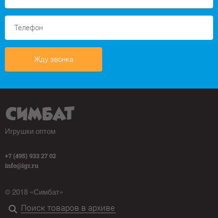
Жду звонка
Игрушки оптом
+7 (495) 933 27 02
info@igr.ru
© 2018 «Симбат»