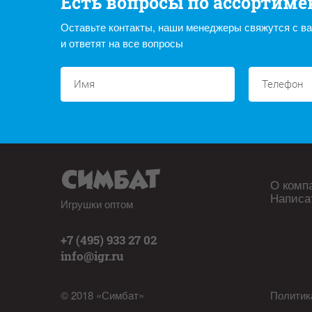
Есть вопросы по ассортиме
Оставьте контакты, наши менеджеры свяжутся с в
и ответят на все вопросы
О комп
Написа
Игрушки оптом
+7 (495) 933 27 02
info@igr.ru
© 2018 «Симбат»
Политик