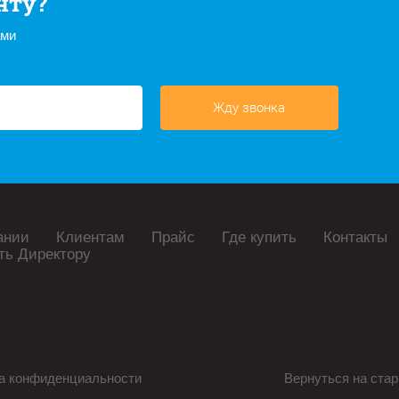
нту?
ами
Жду звонка
ании
Клиентам
Прайс
Где купить
Контакты
ть Директору
а конфиденциальности
Вернуться на стар