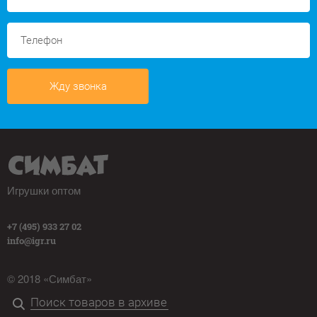
Жду звонка
Игрушки оптом
+7 (495) 933 27 02
info@igr.ru
© 2018 «Симбат»