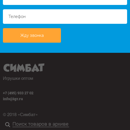
Жду звонка
Игрушки оптом
+7 (495) 933 27 02
info@igr.ru
© 2018 «Симбат»