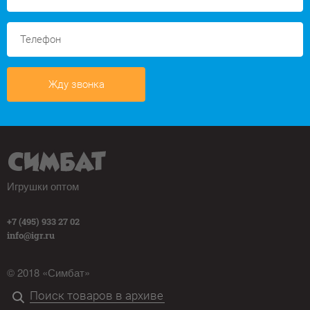
Жду звонка
Игрушки оптом
+7 (495) 933 27 02
info@igr.ru
© 2018 «Симбат»