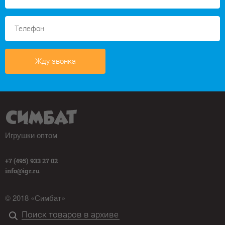
Жду звонка
Игрушки оптом
+7 (495) 933 27 02
info@igr.ru
© 2018 «Симбат»