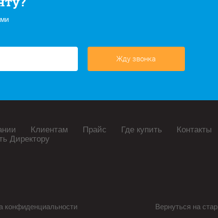
нту?
ами
Жду звонка
ании
Клиентам
Прайс
Где купить
Контакты
ть Директору
а конфиденциальности
Вернуться на стар