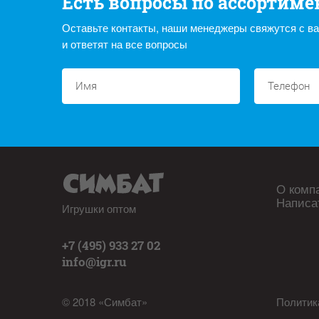
Есть вопросы по ассортиме
Оставьте контакты, наши менеджеры свяжутся с в
и ответят на все вопросы
О комп
Написа
Игрушки оптом
+7 (495) 933 27 02
info@igr.ru
© 2018 «Симбат»
Политик