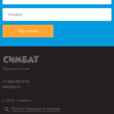
Жду звонка
Игрушки оптом
+7 (495) 933 27 02
info@igr.ru
© 2018 «Симбат»