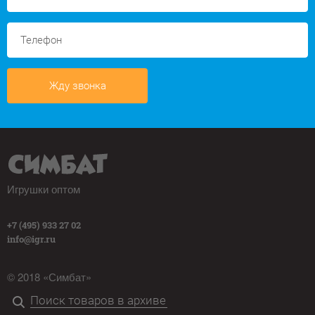
Жду звонка
Игрушки оптом
+7 (495) 933 27 02
info@igr.ru
© 2018 «Симбат»