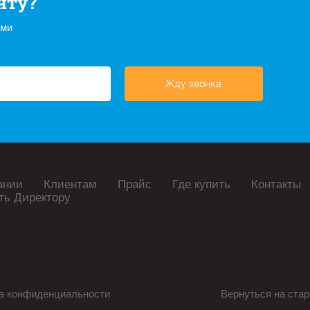
нту?
ами
Жду звонка
ании
Клиентам
Прайс
Где купить
Контакты
ть Директору
а конфиденциальности
Вернуться на стар