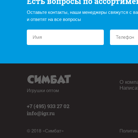
Есть вопросы по ассортиме
Оставьте контакты, наши менеджеры свяжутся с в
и ответят на все вопросы
О комп
Написа
Игрушки оптом
+7 (495) 933 27 02
info@igr.ru
© 2018 «Симбат»
Политик