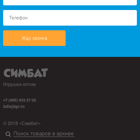
Жду звонка
Игрушки оптом
+7 (495) 933 27 02
info@igr.ru
© 2018 «Симбат»